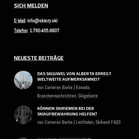
SICH MELDEN
E-Mail
:
info@skiezy.ski
Telefon
:
1.780.405.8807
NEUESTE BEITRÄGE
DAS SKIJUWEL VON ALBERTA ERREGT
WELTWEITE AUFMERKSAMKEIT
von
Cameron Barke
|
Kanada
,
Branchennachrichten
,
Skigebiete
KÖNNEN SKIRIEMEN BEI DER
SKIAUFBEWAHRUNG HELFEN?
von
Cameron Barke
|
Leitfaden
,
Skiband FAQS