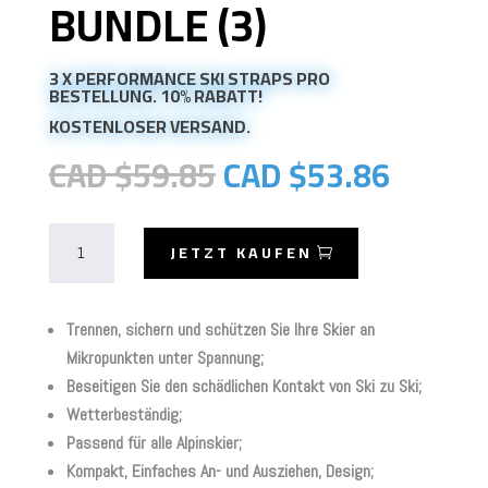
BUNDLE (3)
3 X PERFORMANCE SKI STRAPS PRO
BESTELLUNG. 10% RABATT!
KOSTENLOSER VERSAND.
Ursprünglicher
Aktuel
CAD $
59.85
CAD $
53.86
Preis
Preis
war:
ist:
Skiezy
CAD
CAD
JETZT KAUFEN
Performance
$59.85.
$53.86
Skiriemen
-
Trennen, sichern und schützen Sie Ihre Skier an
3
Mikropunkten unter Spannung;
x
Beseitigen Sie den schädlichen Kontakt von Ski zu Ski;
Bundle
Wetterbeständig;
(3)
Passend für alle Alpinskier;
Menge
Kompakt, Einfaches An- und Ausziehen, Design;