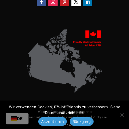
© 2026 | Skiezy Inc.
Wir verwenden Cookies, um Ihr Erlebnis zu verbessern. Siehe
Website-Design
:
Der beste Vermarkter
Datenschutzrichtlinie
.
Datenschutz
|
Nutzungsbedingungen
|
SiteMap
|
Rückgabe
DE
Akzeptieren
Rückgang
Präferenzen ändern