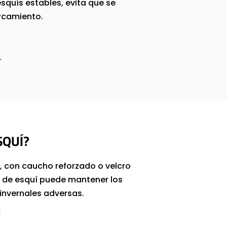
squís estables, evita que se
arcamiento.
.
SQUÍ?
s, con caucho reforzado o velcro
a de esquí puede mantener los
 invernales adversas.
: