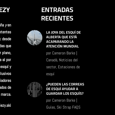
EZY
ENTRADAS
RECIENTES
aña
y
en
LA JOYA DEL ESQUÍ DE
otentes
ALBERTA QUE ESTÁ
: desde
ACAPARANDO LA
ATENCIÓN MUNDIAL
das que
r plano,
por
Cameron Barke
|
 al por
Canadá
,
Noticias del
esquí y
sector
,
Estaciones de
lusivos
esquí
iadores
¿PUEDEN LAS CORREAS
ados de
DE ESQUÍ AYUDAR A
GUARDAR LOS ESQUÍS?
a marca.
por
Cameron Barke
|
ezy.ski
Guías
,
Ski Strap FAQS