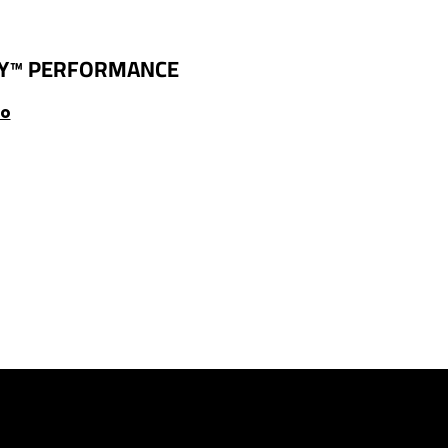
Y™
PERFORMANCE
to