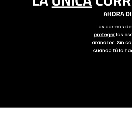
LA
ÚNICA
CORRE
AHORA DI
Las correas d
proteger
los es
arañazos. Sin ca
cuando tú lo ha