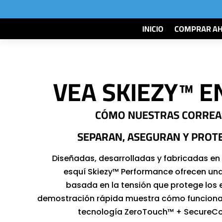
INICIO
COMPRAR A
VEA SKIEZY™ E
CÓMO NUESTRAS CORREAS
SEPARAN, ASEGURAN Y PROT
Diseñadas, desarrolladas y fabricadas en
esquí Skiezy™ Performance ofrecen una
basada en la tensión que protege los e
demostración rápida muestra cómo funciona 
tecnología ZeroTouch™ + SecureCo