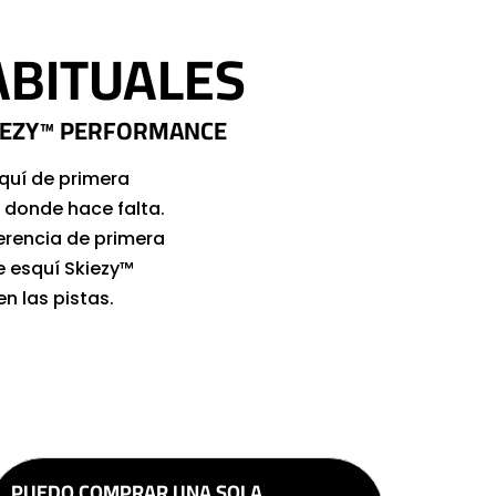
ABITUALES
IEZY™
PERFORMANCE
squí de primera
d donde hace falta.
erencia de primera
e esquí Skiezy™
n las pistas.
PUEDO COMPRAR UNA SOLA