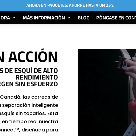
AHORA EN PAQUETES: AHORRE HASTA UN 25%.
HORA
MÁS INFORMACIÓN
BLOG
PÓNGASE EN CON
N ACCIÓN
 DE ESQUÍ DE ALTO
RENDIMIENTO
EGEN SIN ESFUERZO
 Canadá, las correas de
 separación inteligente
squís sin tocarlos. Esta
en tiempo real nuestra
nnect™, diseñada para