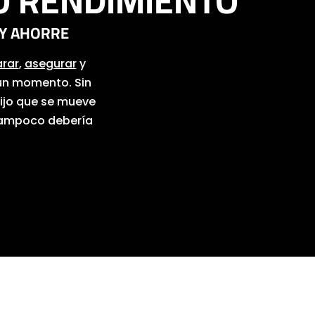
O RENDIMIENTO
 Y AHORRE
rar
,
asegurar
y
gún momento. Sin
fijo que se mueve
 tampoco debería