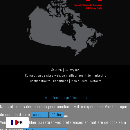
© 2026 | Skiezy Inc.
Conception de sites web
:
Le meilleur agent de marketing
Confidentialité
|
Conditions
|
Plan du site
|
Retours
Modifier les préférences
Nous utilisons des cookies pour améliorer votre expérience. Voir
Politique
de confidentialité
.
Accepter
Déclin
Vous pouvez modifier ou retirer vos préférences en matière de cookies à
FR