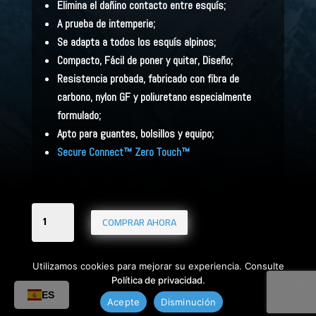
Elimina el dañino contacto entre esquís;
A prueba de intemperie;
Se adapta a todos los esquís alpinos;
Compacto, Fácil de poner y quitar, Diseño;
Resistencia probada, fabricado con fibra de
carbono, nylon GF y poliuretano especialmente
formulado;
Apto para guantes, bolsillos y equipo;
Secure Connect™ Zero Touch™
Cantidad
COMPRAR AHORA
de
correas
Utilizamos cookies para mejorar su experiencia. Consulte
de
Política de privacidad
.
esquí
ES
Acepte
Disminución
Skiezy